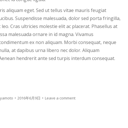
s aliquam eget. Sed ut tellus vitae mauris feugiat
cibus. Suspendisse malesuada, dolor sed porta fringilla,
t leo. Cras ultricies molestie elit ac placerat. Phasellus at
 massa malesuada ornare in id magna. Vivamus
s condimentum ex non aliquam. Morbi consequat, neque
nulla, at dapibus urna libero nec dolor. Aliquam
Aenean hendrerit ante sed turpis interdum consequat.
iyamoto
2016年6月9日
Leave a comment