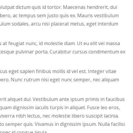
lutpat dictum quis id tortor. Maecenas hendrerit, dui
ibero, ac tempus sem justo quis ex. Mauris vestibulum
bulum sodales, arcu nisi placerat metus, eget interdum
us at feugiat nunc, id molestie diam. Ut eu elit vel massa
tesque pulvinar porta. Curabitur cursus condimentum ex
s eget sapien finibus mollis id vel est. Integer vitae
bero. Nunc rutrum nisi eget nunc semper, nec aliquam
erit aliquet dui. Vestibulum ante ipsum primis in faucibus
iquam dignissim iaculis turpis in aliquet. Fusce leo eros,
 viverra nibh lectus, nec molestie libero suscipit lacinia.
to semper quis. Vivamus in dignissim ipsum. Nulla facilisi.
onec id congue ligula.