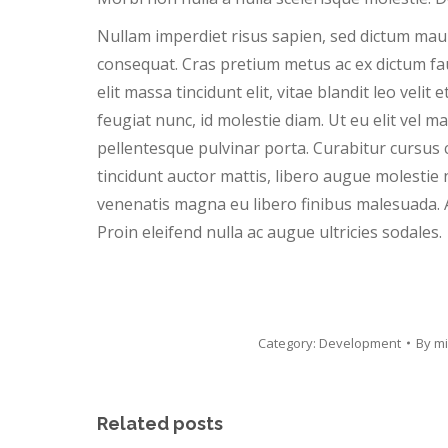
Nullam imperdiet risus sapien, sed dictum mauri
consequat. Cras pretium metus ac ex dictum fau
elit massa tincidunt elit, vitae blandit leo velit e
feugiat nunc, id molestie diam. Ut eu elit vel
pellentesque pulvinar porta. Curabitur cursu
tincidunt auctor mattis, libero augue molestie 
venenatis magna eu libero finibus malesuada. 
Proin eleifend nulla ac augue ultricies sodales.
Category:
Development
By
m
Related posts