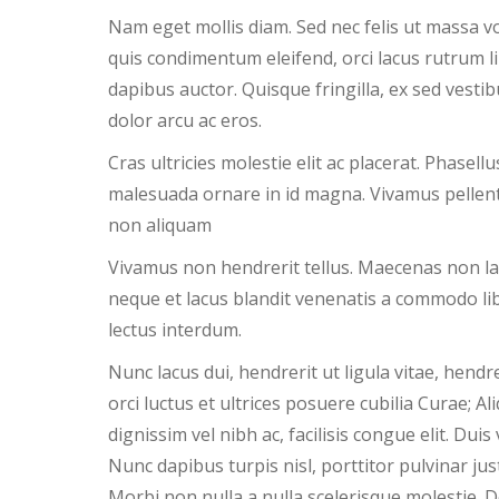
Nam eget mollis diam. Sed nec felis ut massa vo
quis condimentum eleifend, orci lacus rutrum l
dapibus auctor. Quisque fringilla, ex sed vesti
dolor arcu ac eros.
Cras ultricies molestie elit ac placerat. Phasell
malesuada ornare in id magna. Vivamus pellen
non aliquam
Vivamus non hendrerit tellus. Maecenas non lacu
neque et lacus blandit venenatis a commodo li
lectus interdum.
Nunc lacus dui, hendrerit ut ligula vitae, hendr
orci luctus et ultrices posuere cubilia Curae; Al
dignissim vel nibh ac, facilisis congue elit. Duis
Nunc dapibus turpis nisl, porttitor pulvinar jus
Morbi non nulla a nulla scelerisque molestie. D