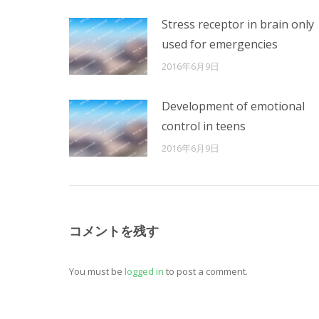
Stress receptor in brain only
used for emergencies
2016年6月9日
Development of emotional
control in teens
2016年6月9日
コメントを残す
You must be
logged in
to post a comment.