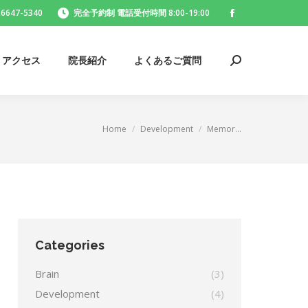
-6647-5340
完全予約制 電話受付時間 8:00-19:00
Facebook
・アクセス
院長紹介
よくあるご質問
Search:
page
opens
・アクセス
院長紹介
よくあるご質問
Search:
in
new
window
You are here:
Home
Development
Memor…
Categories
Brain
(3)
Development
(4)